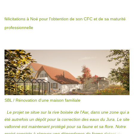
bâtiments existants, actuellement inoccupés, afin d’y loger des
locaux d’utilité tercière privée et publique. L'intervention porte une
attention particulière à la conservation de la valeur patrimoniale
félicitations à Noé pour l'obtention de son CFC et de sa maturité
des bâtiments tout en offrant des locaux dont l’affectation puisse
professionnelle
être multiple et aussi flexible que possible. Le programme
s’articule verticalement autour d’un escalier central existant
tandis que l’aménagement des anciennes halles est conçu
comme un grand espace ouvert, au centre duquel des ‘’boîtes’’ en
verre viennent contenir certains usages particuliers.
SBL / Rénovation d'une maison familiale
Le projet se situe sur la rive boisée de l'Aar, dans une zone qui a
été autrefois un dépôt pour la correction des eaux du Jura. Le site
vallonné est maintenant protégé pour sa faune et sa flore. Notre
projet consiste à rénover une dépendance de ferme datant de