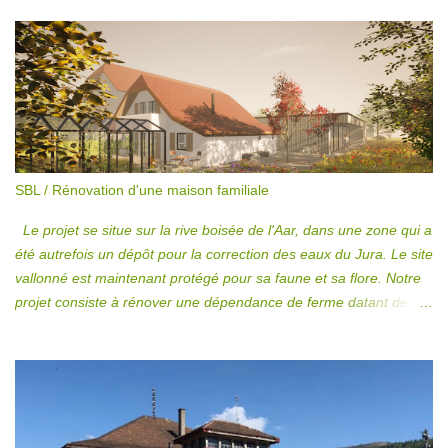
locaux d’utilité tercière privée et publique. L'intervention porte une
attention particulière à la conservation de la valeur patrimoniale
des bâtiments tout en offrant des locaux dont l’affectation puisse
être multiple et aussi flexible que possible. Le programme
s’articule verticalement autour d’un escalier central existant
tandis que l’aménagement des anciennes halles est conçu
comme un grand espace ouvert, au centre duquel des ‘’boîtes’’ en
verre viennent contenir certains usages particuliers.
SBL / Rénovation d'une maison familiale
Le projet se situe sur la rive boisée de l'Aar, dans une zone qui a
été autrefois un dépôt pour la correction des eaux du Jura. Le site
vallonné est maintenant protégé pour sa faune et sa flore. Notre
projet consiste à rénover une dépendance de ferme datant de
1920 qui ne correspond plus aux dimensions actuelles des
habitations. Nous avons donc ouvert le rez-de-chaussée pour
créer un espace de vie convivial. Au nord, une extension en bois
identique à celle de la ferme a été ajoutée, créant un espace
d'accueil minéral qui dessert les deux bâtiments. L'utilisation de
matériaux similaires confère à l'ensemble une homogénéité