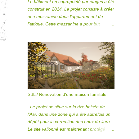
Le bâtiment en copropriété par étages a été
construit en 2014. Le projet consiste à créer
une mezzanine dans l’appartement de
l’attique. Cette mezzanine a pour but
d’ouvrir les combles sur l’espace de vie en
double hauteur. Accessible par un escalier
partant directement de la pièce principale,
elle s’inscrit comme une extension naturelle
du séjour. Entièrement habillés de bois,
l’escalier et la mezzanine évoquent l’image
d’une cabane perchée, apportant une
touche chaleureuse et authentique à
l’intérieur. Installée au-dessus de la cuisine,
SBL / Rénovation d'une maison familiale
la mezzanine renforcera les liens entre les
différents espaces de vie. Pour accentuer la
Le projet se situe sur la rive boisée de
transparence et la légèreté visuelle, les
l'Aar, dans une zone qui a été autrefois un
garde-corps métalliques seront conçus de
dépôt pour la correction des eaux du Jura.
manière filigrane. En somme, ce projet de
Le site vallonné est maintenant protégé
rénovation vise à créer un lieu de vie plus
pour sa faune et sa flore. Notre projet