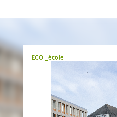
atelier d'architec
ECO _école