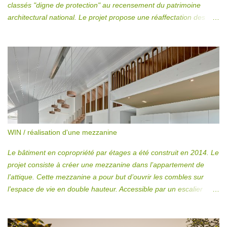
classés "digne de protection" au recensement du patrimoine
architectural national. Le projet propose une réaffectation des
bâtiments existants, actuellement inoccupés, afin d’y loger des
locaux d’utilité tercière privée et publique. L'intervention porte une
attention particulière à la conservation de la valeur patrimoniale
des bâtiments tout en offrant des locaux dont l’affectation puisse
être multiple et aussi flexible que possible. Le programme
s’articule verticalement autour d’un escalier central existant
tandis que l’aménagement des anciennes halles est conçu
comme un grand espace ouvert, au centre duquel des ‘’boîtes’’ en
verre viennent contenir certains usages particuliers.
WIN / réalisation d'une mezzanine
Le bâtiment en copropriété par étages a été construit en 2014. Le
projet consiste à créer une mezzanine dans l’appartement de
l’attique. Cette mezzanine a pour but d’ouvrir les combles sur
l’espace de vie en double hauteur. Accessible par un escalier
partant directement de la pièce principale, elle s’inscrit comme
une extension naturelle du séjour. Entièrement habillés de bois,
l’escalier et la mezzanine évoquent l’image d’une cabane